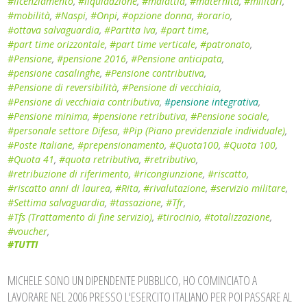
#licenziamento
,
#liquidazione
,
#malattia
,
#maternità
,
#militari
,
#mobilità
,
#Naspi
,
#Onpi
,
#opzione donna
,
#orario
,
#ottava salvaguardia
,
#Partita Iva
,
#part time
,
#part time orizzontale
,
#part time verticale
,
#patronato
,
#Pensione
,
#pensione 2016
,
#Pensione anticipata
,
#pensione casalinghe
,
#Pensione contributiva
,
#Pensione di reversibilità
,
#Pensione di vecchiaia
,
#Pensione di vecchiaia contributiva
,
#pensione integrativa
,
#Pensione minima
,
#pensione retributiva
,
#Pensione sociale
,
#personale settore Difesa
,
#Pip (Piano previdenziale individuale)
,
#Poste Italiane
,
#prepensionamento
,
#Quota100
,
#Quota 100
,
#Quota 41
,
#quota retributiva
,
#retributivo
,
#retribuzione di riferimento
,
#ricongiunzione
,
#riscatto
,
#riscatto anni di laurea
,
#Rita
,
#rivalutazione
,
#servizio militare
,
#Settima salvaguardia
,
#tassazione
,
#Tfr
,
#Tfs (Trattamento di fine servizio)
,
#tirocinio
,
#totalizzazione
,
#voucher
,
#TUTTI
MICHELE SONO UN DIPENDENTE PUBBLICO, HO COMINCIATO A
LAVORARE NEL 2006 PRESSO L'ESERCITO ITALIANO PER POI PASSARE AL