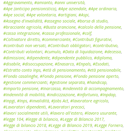
#Aggravamento
,
#amianto
,
#anni università
,
#Ape (anticipo pensionistico)
,
#Ape aziendale
,
#Ape ordinaria
,
#Ape social
,
#Ape volontaria
,
#artigiani
,
#Aspi
,
#Assegno d'invalidità
,
#assegno sociale
,
#borsa di studio
,
#bracciante agricola
,
#Busta arancione
,
#calcolo della pensione
,
#cassa integrazione
,
#cassa professionale
,
#colf
,
#Coltivatore diretto
,
#commerciante
,
#Contributi figurativi
,
#contributi non versati
,
#Contributi obbligatori
,
#contributivo
,
#Contributi volontari
,
#cumulo
,
#Data di liquidazione
,
#decesso
,
#dimissioni
,
#dipendente
,
#dipendente pubblico
,
#diploma
,
#disabile
,
#disoccupazione
,
#Enasarco
,
#Enpals
,
#Esodati
,
#Estratto conto Inps
,
#età di pensionamento
,
#età pensionabile
,
#Fondo casalinghe
,
#Fondo pensione
,
#Fondo pensione aperto
,
#gestione commercianti
,
#gestione separata
,
#handicap
,
#importo pensione
,
#Inarcassa
,
#indennità di accompagnamento
,
#Indennità di mobilità
,
#indicizzazione
,
#infortunio
,
#Inpdap
,
#Inpgi
,
#Inps
,
#invalidità
,
#Jobs Act
,
#lavoratore agricolo
,
#Lavoratori dipendenti
,
#Lavoratori precoci
,
#lavori socialmente utili
,
#lavoro all'estero
,
#lavoro usurante
,
#legge 104
,
#legge di bilancio
,
#Legge di Bilancio 2017
,
#legge di bilancio 2018
,
#Legge di Bilancio 2019
,
#Legge Fornero
,