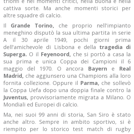
trionfi e nei momenti critici, nella buona e nella
cattiva sorte. Ma anche momenti storici per
altre squadre di calcio.
Il
Grande Torino,
che proprio nell'impianto
meneghino disputò la sua ultima partita in serie
A il 30 aprile 1949, pochi giorni prima
dell'amichevole di Lisbona e della
tragedia di
Superga.
O il
Feyenoord,
che si portò a casa la
sua prima e unica Coppa dei Campioni il 6
maggio del 1970. O ancora
Bayern
e
Real
Madrid,
che aggiunsero una Champions alla loro
fornita collezione. Oppure il
Parma,
che sollevò
la Coppa Uefa dopo una doppia finale contro la
Juventus,
provvisoriamente migrata a Milano. O
Mondiali ed Europei di calcio.
Ma, nei suoi 99 anni di storia, San Siro è stato
anche altro. Sempre in ambito sportivo, si è
riempito per lo storico test match di rugby