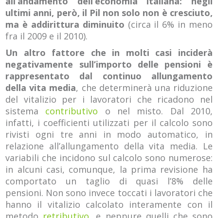
all’andamento dell’economia italiana: negli
ultimi anni, però, il Pil non solo non è cresciuto,
ma è addirittura diminuito
(circa il 6% in meno
fra il 2009 e il 2010).
Un altro fattore che in molti casi inciderà
negativamente sull’importo delle pensioni è
rappresentato dal continuo allungamento
della vita media
, che determinerà una riduzione
del vitalizio per i lavoratori che ricadono nel
sistema
contributivo
o nel misto. Dal 2010,
infatti, i coefficienti utilizzati per il calcolo sono
rivisti ogni tre anni in modo automatico, in
relazione all’allungamento della vita media. Le
variabili che incidono sul calcolo sono numerose:
in alcuni casi, comunque, la prima revisione ha
comportato un taglio di quasi l’8% delle
pensioni. Non sono invece toccati i lavoratori che
hanno il vitalizio calcolato interamente con il
metodo
retributivo
, e neppure quelli che sono