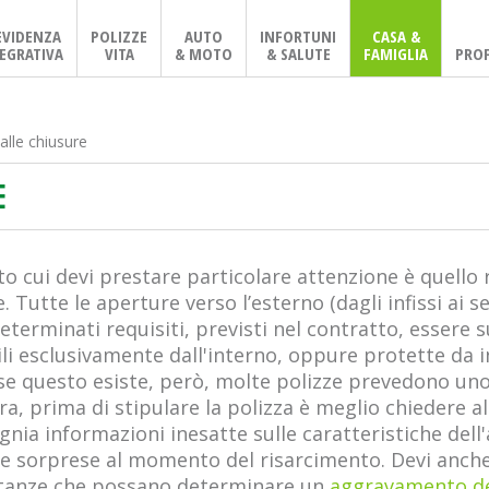
EVIDENZA
POLIZZE
AUTO
INFORTUNI
CASA &
EGRATIVA
VITA
& MOTO
& SALUTE
FAMIGLIA
PROF
 alle chiusure
E
to cui devi prestare particolare attenzione è quello 
Tutte le aperture verso l’esterno (dagli infissi ai s
eterminati requisiti, previsti nel contratto, essere
i esclusivamente dall'interno, oppure protette da in
 se questo esiste, però, molte polizze prevedono uno
a, prima di stipulare la polizza è meglio chiedere a
agnia informazioni inesatte sulle caratteristiche de
te sorprese al momento del risarcimento. Devi anche
ostanze che possano determinare un
aggravamento de