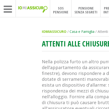
SOS
PENSIONE
PR
PENSIONE
SENZA SEGRETI
INT
IOMIASSICURO
/
Casa e Famiglia
/ Attenti
ATTENTI ALLE CHIUSUR
Nella polizza furto un altro pun
dell’appartamento da assicurare. 
finestre), devono rispondere a d
dotate di serramenti manovrabil
esista un dispositivo d'allarme:
rispondenza dei mezzi di chiusur
nell'alloggio. Fornire alla comp
di chiusura ti può causare brut
all'assicuratore eventuali circ