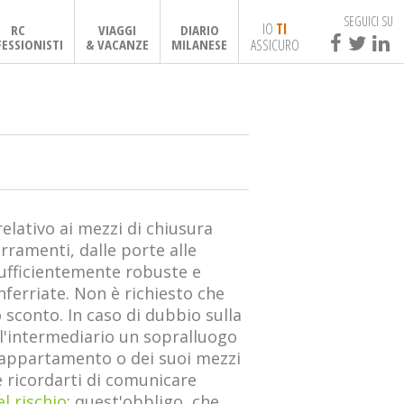
SEGUICI SU
IO
TI
RC
VIAGGI
DIARIO
ASSICURO
ESSIONISTI
& VACANZE
MILANESE
relativo ai mezzi di chiusura
erramenti, dalle porte alle
 sufficientemente robuste e
ferriate. Non è richiesto che
 sconto. In caso di dubbio sulla
ll'intermediario un sopralluogo
ll'appartamento o dei suoi mezzi
 ricordarti di comunicare
l rischio
: quest'obbligo, che