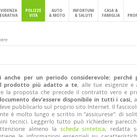
EVIDENZA
POLIZZE
AUTO
INFORTUNI
CASA &
EGRATIVA
VITA
& MOTO
& SALUTE
FAMIGLIA
PROF
iere
ti anche per un periodo considerevole: perché 
l prodotto più adatto a te
, alle tue esigenze e
ere la proposta che precede il contratto vero e pro
ocumento dev’essere disponibile in tutti i casi,
a
deve pubblicarlo sul proprio sito Internet. Il fasci
te è molto lungo e scritto in “assicurese”: di soli
mini tecnici. Leggerlo tutto può richiedere pare
attenzione almeno la
scheda sintetica
, redatta 
ntiene le informazioni essenziali su caratteristic