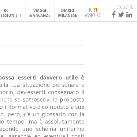
SEGUICI SU
IO
TI
RC
VIAGGI
DIARIO
ASSICURO
ESSIONISTI
& VACANZE
MILANESE
possa esserti davvero utile è
 alla tua situazione personale e
prio, dev’esserti consegnato il
nche se sottoscrivi la proposta
colo informativo è composto a sua
to, però, c’è un glossario con la
cchio tempo, ma è assolutamente
secondo uno schema uniforme
he, garanzie ed eventuali costi