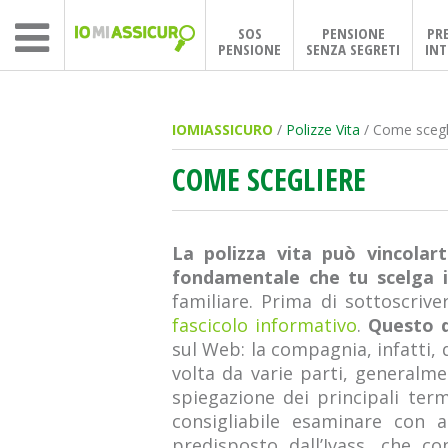
SOS
PENSIONE
PR
PENSIONE
SENZA SEGRETI
INT
IOMIASSICURO
/
Polizze Vita
/ Come scegl
COME SCEGLIERE
La polizza vita può vincolar
fondamentale che tu scelga i
familiare. Prima di sottoscriv
fascicolo informativo
.
Questo d
sul Web: la compagnia, infatti, 
volta da varie parti, generalmen
spiegazione dei principali ter
consigliabile esaminare con 
predisposto dall’Ivass, che co