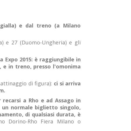
ialla) e dal treno (a Milano
ia) e 27 (Duomo-Ungheria) e gli
ea Expo 2015: è raggiungibile in
, e in treno, presso l'omonima
attinaggio di figura):
ci si arriva
m.
r recarsi a Rho e ad Assago in
 un normale biglietto singolo,
amento, di qualsiasi durata, è
no Dorino-Rho Fiera Milano o