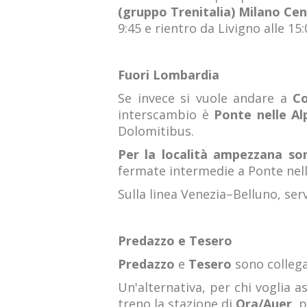
(gruppo Trenitalia) Milano Cen
9:45 e rientro da Livigno alle 15
Fuori Lombardia
Se invece si vuole andare a
Co
interscambio è
Ponte nelle Al
Dolomitibus.
Per la località ampezzana son
fermate intermedie a Ponte nelle
Sulla linea Venezia–Belluno, serv
Predazzo e Tesero
Predazzo
e
Tesero
sono collega
Un'alternativa, per chi voglia a
treno la stazione di
Ora/Auer,
p