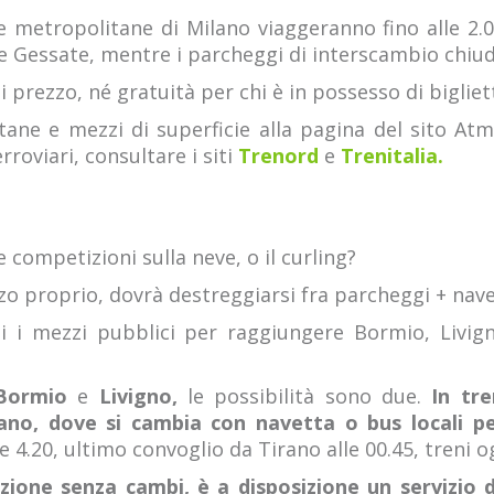
e metropolitane di Milano viaggeranno fino alle 2.0
 Gessate, mentre i parcheggi di interscambio chiudo
 prezzo, né gratuità per chi è in possesso di bigliett
tane e mezzi di superficie alla pagina del sito At
roviari, consultare i siti
Trenord
e
Trenitalia.
e competizioni sulla neve, o il curling?
zo proprio, dovrà destreggiarsi fra parcheggi + navet
ati i mezzi pubblici per raggiungere Bormio, Livig
Bormio
e
Livigno,
le possibilità sono due.
In tre
ano, dove si cambia con navetta o bus locali pe
 4.20, ultimo convoglio da Tirano alle 00.45, treni o
zione senza cambi, è a disposizione un servizio 