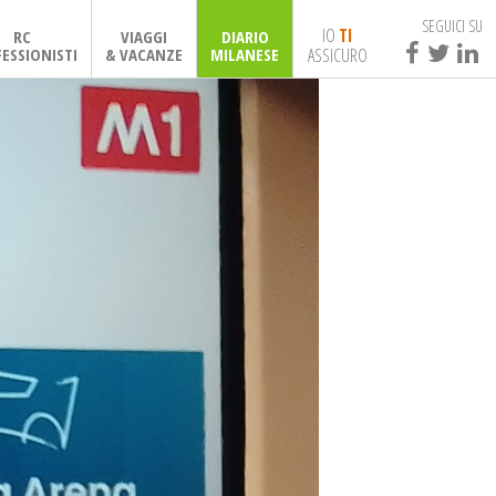
SEGUICI SU
IO
TI
RC
VIAGGI
DIARIO
ASSICURO
ESSIONISTI
& VACANZE
MILANESE