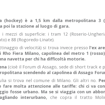
a (hockey) è a 1,5 km dalla metropolitana 3 (g
 poi la stazione al luogo di gara.
n i mezzi di superficie: i tram 12 (Roserio-Ungher
o) e 88 (Rogoredo-Linate).
tinaggio di velocità) si trova invece presso
l'ex ar
i Rho Fiera Milano, capolinea del metro 1 (rosso)
una navetta per chi ha difficoltà motorie.
rena
(cioè il Forum di Assago, sede di short track e p
etropolitana scendendo al capolinea di Assago Foru
ulia si trova nel comune di Milano. Gli altri no.
Pe
fare molta attenzione alle tariffe: chi ci va con
aggio fosse urbano. Ma se si viaggia con un abbon
agliando interurbano,
che copra il tratto Moli