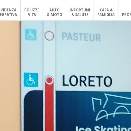
EVIDENZA
POLIZZE
AUTO
INFORTUNI
CASA &
EGRATIVA
VITA
& MOTO
& SALUTE
FAMIGLIA
PROF