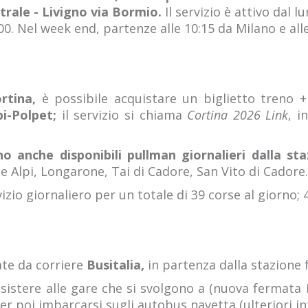
trale - Livigno via Bormio.
Il servizio è attivo dal 
:00. Nel week end, partenze alle 10:15 da Milano e all
rtina,
è possibile acquistare un biglietto treno +
pi-Polpet;
il servizio si chiama
Cortina 2026 Link
, i
o anche disponibili pullman giornalieri dalla sta
 Alpi, Longarone, Tai di Cadore, San Vito di Cadore.
izio giornaliero per un totale di 39 corse al giorno;
te da corriere
Busitalia,
in partenza dalla stazione 
ssistere alle gare che si svolgono a (nuova fermata 
er poi imbarcarsi sugli autobus navetta (ulteriori 