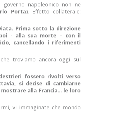
del governo napoleonico non ne
rlo Porta)
. Effetto collaterale:
viata. Prima sotto la direzione
poi - alla sua morte – con il
cio, cancellando i riferimenti
i che troviamo ancora oggi sul
estrieri fossero rivolti verso
tavia, si decise di cambiarne
r mostrare alla Francia... le loro
 armi, vi immaginate che mondo