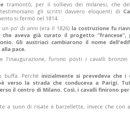
te
tramontò, per il sollievo dei milanesi, che 
estimoniano gli scritti davvero eloquenti di
Ca
ento si fermò nel 1814.
un po' di anni (era il 1826)
la costruzione fu riav
a, che aveva già curato il progetto “francese”, 
io. Gli austriaci cambiarono il nome dell'edifi
alla pace.
 l'inaugurazione, furono posti i cavalli bronze
o buffa. Perché
inizialmente si prevedeva che i d
oè verso la strada che conduceva a Parigi. Tut
rso il centro di Milano.
Così, i cavalli finirono pe
te a suon di risate e barzellette, invece che con