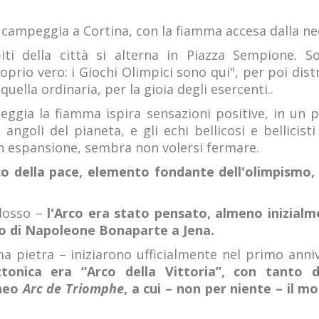
e campeggia a Cortina, con la fiamma accesa dalla 
i della città si alterna in Piazza Sempione. Sono
roprio vero: i Giochi Olimpici sono qui", per poi distri
uella ordinaria, per la gioia degli esercenti..
eggia la fiamma ispira sensazioni positive, in un 
ngoli del pianeta, e gli echi bellicosi e bellicist
n espansione, sembra non volersi fermare.
co della pace, elemento fondante dell'olimpismo,
dosso –
l'Arco era stato pensato, almeno inizialm
onfo di Napoleone Bonaparte a Jena.
ma pietra – iniziarono ufficialmente nel primo anniv
ettonica era “Arco della Vittoria”, con tanto d
aneo
Arc de Triomphe
, a cui – non per niente – il