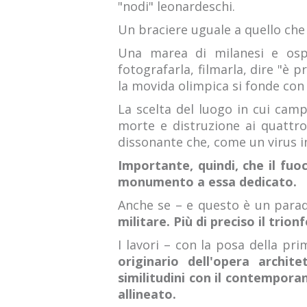
"nodi" leonardeschi.
Un braciere uguale a quello ch
Una marea di milanesi e ospit
fotografarla, filmarla, dire "è p
la movida olimpica si fonde con q
La scelta del luogo in cui camp
morte e distruzione ai quattro a
dissonante che, come un virus i
Importante, quindi, che il fuo
monumento a essa dedicato.
Anche se – e questo è un para
militare. Più di preciso il tri
I lavori – con la posa della pri
originario dell'opera archit
similitudini con il contempor
allineato.