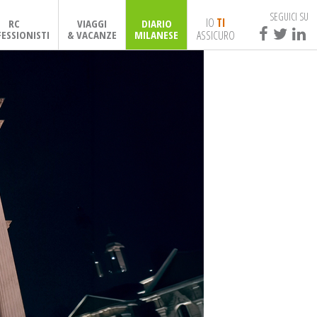
SEGUICI SU
IO
TI
RC
VIAGGI
DIARIO
ASSICURO
ESSIONISTI
& VACANZE
MILANESE