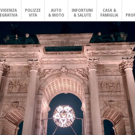
EVIDENZA
POLIZZE
AUTO
INFORTUNI
CASA &
EGRATIVA
VITA
& MOTO
& SALUTE
FAMIGLIA
PROF