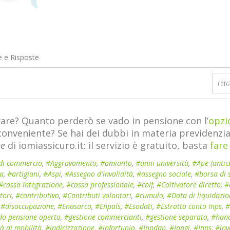
 e Risposte
are? Quanto perderò se vado in pensione con l’
opzi
 conveniente? Se hai dei dubbi in materia previdenz
ne
di iomiassicuro.it: il servizio è gratuito, basta
fare
di commercio
,
#Aggravamento
,
#amianto
,
#anni università
,
#Ape (antic
ia
,
#artigiani
,
#Aspi
,
#Assegno d'invalidità
,
#assegno sociale
,
#borsa di 
#cassa integrazione
,
#cassa professionale
,
#colf
,
#Coltivatore diretto
,
#
tori
,
#contributivo
,
#Contributi volontari
,
#cumulo
,
#Data di liquidazi
,
#disoccupazione
,
#Enasarco
,
#Enpals
,
#Esodati
,
#Estratto conto Inps
,
#
o pensione aperto
,
#gestione commercianti
,
#gestione separata
,
#han
à di mobilità
,
#indicizzazione
,
#infortunio
,
#Inpdap
,
#Inpgi
,
#Inps
,
#inv