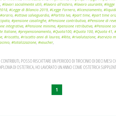
i
,
#lavori socialmente utili
,
#lavoro all'estero
,
#lavoro usurante
,
#legge
 2018
,
#Legge di Bilancio 2019
,
#Legge Fornero
,
#licenziamento
,
#liquid
#orario
,
#ottava salvaguardia
,
#Partita Iva
,
#part time
,
#part time ori
cipata
,
#pensione casalinghe
,
#Pensione contributiva
,
#Pensione di reve
ne integrativa
,
#Pensione minima
,
#pensione retributiva
,
#Pensione so
e Italiane
,
#prepensionamento
,
#Quota100
,
#Quota 100
,
#Quota 41
,
#
ne
,
#riscatto
,
#riscatto anni di laurea
,
#Rita
,
#rivalutazione
,
#servizio m
ocinio
,
#totalizzazione
,
#voucher
,
CONTRIBUTI, POSSO RISCATTARE UN PERIODO DI TIROCINIO DI DIECI MESI C
 DIPLOMA DI OSTETRICA, HO LAVORATO UN ANNO COME OSTETRICA SUPPLENT
1