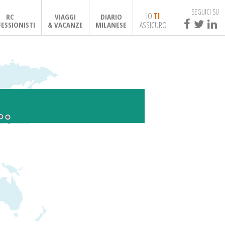
SEGUICI SU
IO
TI
RC
VIAGGI
DIARIO
ASSICURO
ESSIONISTI
& VACANZE
MILANESE