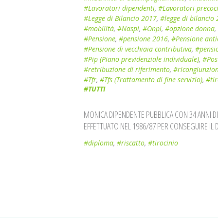
#Lavoratori dipendenti
,
#Lavoratori precoc
#Legge di Bilancio 2017
,
#legge di bilancio
#mobilità
,
#Naspi
,
#Onpi
,
#opzione donna
,
#Pensione
,
#pensione 2016
,
#Pensione anti
#Pensione di vecchiaia contributiva
,
#pensio
#Pip (Piano previdenziale individuale)
,
#Post
#retribuzione di riferimento
,
#ricongiunzio
#Tfr
,
#Tfs (Trattamento di fine servizio)
,
#tir
#TUTTI
MONICA DIPENDENTE PUBBLICA CON 34 ANNI DI 
EFFETTUATO NEL 1986/87 PER CONSEGUIRE IL
#diploma
,
#riscatto
,
#tirocinio