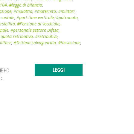
 104
,
#legge di bilancio
,
azione
,
#malattia
,
#maternità
,
#militari
,
zzontale
,
#part time verticale
,
#patronato
,
rsibilità
,
#Pensione di vecchiaia
,
ciale
,
#personale settore Difesa
,
quota retributiva
,
#retributivo
,
ilitare
,
#Settima salvaguardia
,
#tassazione
,
LEGGI
HE HO
E.