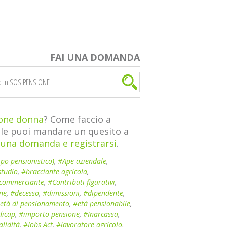
FAI UNA DOMANDA
one donna
? Come faccio a
iale puoi mandare un quesito a
 una domanda e registrarsi
.
ipo pensionistico)
,
#Ape aziendale
,
studio
,
#bracciante agricola
,
commerciante
,
#Contributi figurativi
,
one
,
#decesso
,
#dimissioni
,
#dipendente
,
età di pensionamento
,
#età pensionabile
,
dicap
,
#importo pensione
,
#Inarcassa
,
alidità
,
#Jobs Act
,
#lavoratore agricolo
,