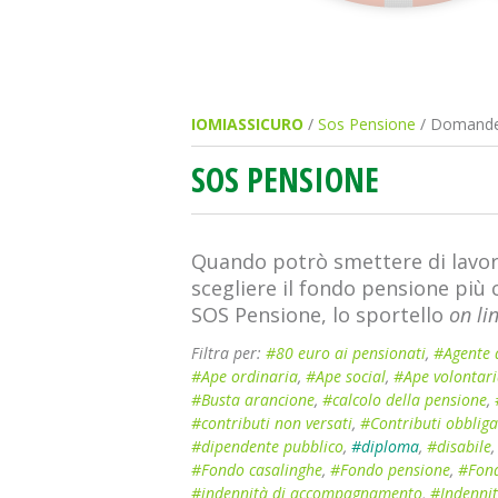
IOMIASSICURO
/
Sos Pensione
/ Domande
SOS PENSIONE
Quando potrò smettere di lavor
scegliere il fondo pensione più
SOS Pensione, lo sportello
on li
Filtra per:
#80 euro ai pensionati
,
#Agente 
#Ape ordinaria
,
#Ape social
,
#Ape volontar
#Busta arancione
,
#calcolo della pensione
,
#contributi non versati
,
#Contributi obbliga
#dipendente pubblico
,
#diploma
,
#disabile
#Fondo casalinghe
,
#Fondo pensione
,
#Fond
#indennità di accompagnamento
,
#Indennit