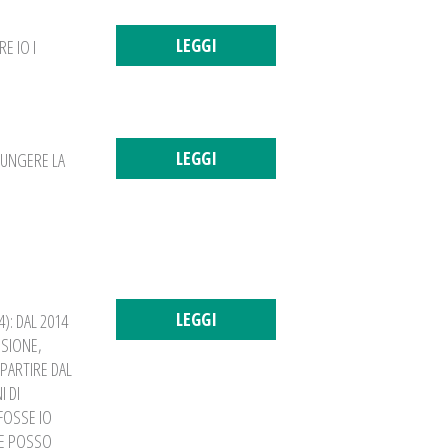
LEGGI
E IO I
LEGGI
IUNGERE LA
LEGGI
): DAL 2014
NSIONE,
 PARTIRE DAL
 DI
FOSSE IO
RE POSSO