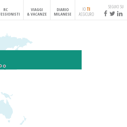
SEGUICI SU
IO
TI
RC
VIAGGI
DIARIO
ASSICURO
ESSIONISTI
& VACANZE
MILANESE