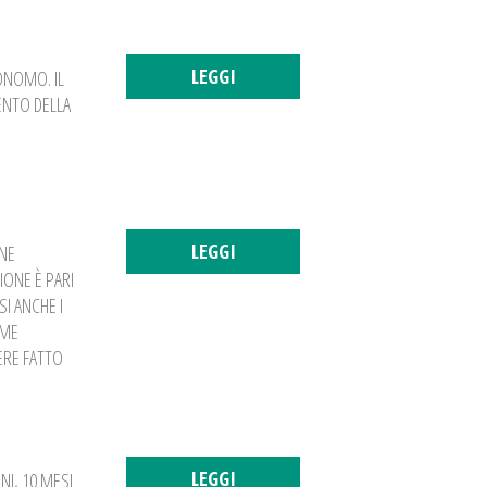
LEGGI
ONOMO. IL
MENTO DELLA
LEGGI
ONE
IONE È PARI
I ANCHE I
OME
ERE FATTO
LEGGI
NI, 10 MESI