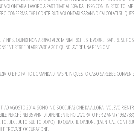
NE VOLONTARIA. LAVORO A PART TIME AL 50% DAL 1996 CON UN REDDITO IMP
IDERO CONFERMA CHE I CONTRIBUTI VOLONTARI SARANNO CALCOLATI SU QUE
 7 INPS, QUINDI NON ARRIVO AI 20 MINIMI RICHIESTI: VORREI SAPERE SE PO
NSENTIREBBE DI ARRIVARE A 20 E QUINDI AVERE UNA PENSIONE.
IATO E HO FATTO DOMANDA DI NASPI: IN QUESTO CASO SAREBBE CONVENI
TI AD AGOSTO 2014, SONO IN DISOCCUPAZIONE DA ALLORA , VOLEVO RIENTR
E PERCHÉ NEI 35 ANNI DI DIPENDENTE HO LAVORATO PER 2 ANNI (1982 /8
RITO, DECEDUTO SUBITO DOPO). HO QUALCHE OPZIONE (EVENTUALI CONTRIB
FICILE TROVARE OCCUPAZIONE.