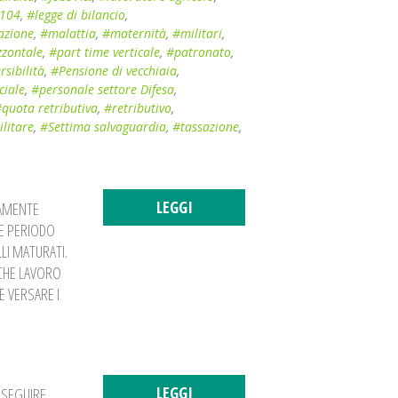
 104
,
#legge di bilancio
,
azione
,
#malattia
,
#maternità
,
#militari
,
zzontale
,
#part time verticale
,
#patronato
,
rsibilità
,
#Pensione di vecchiaia
,
ciale
,
#personale settore Difesa
,
quota retributiva
,
#retributivo
,
ilitare
,
#Settima salvaguardia
,
#tassazione
,
LEGGI
VAMENTE
E PERIODO
LI MATURATI.
LCHE LAVORO
E VERSARE I
LEGGI
OSEGUIRE