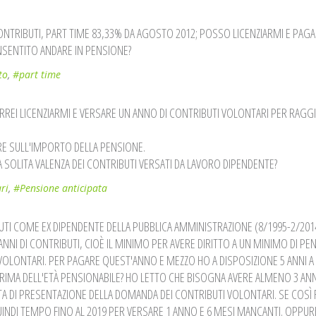
CONTRIBUTI, PART TIME 83,33% DA AGOSTO 2012; POSSO LICENZIARMI E PAGAR
SENTITO ANDARE IN PENSIONE?
to
,
#part time
VORREI LICENZIARMI E VERSARE UN ANNO DI CONTRIBUTI VOLONTARI PER RAGG
RE SULL'IMPORTO DELLA PENSIONE.
A SOLITA VALENZA DEI CONTRIBUTI VERSATI DA LAVORO DIPENDENTE?
ri
,
#Pensione anticipata
IBUTI COME EX DIPENDENTE DELLA PUBBLICA AMMINISTRAZIONE (8/1995-2/2014
NI DI CONTRIBUTI, CIOÈ IL MINIMO PER AVERE DIRITTO A UN MINIMO DI PE
 VOLONTARI. PER PAGARE QUEST'ANNO E MEZZO HO A DISPOSIZIONE 5 ANNI A
IMA DELL'ETÀ PENSIONABILE? HO LETTO CHE BISOGNA AVERE ALMENO 3 ANNI
TA DI PRESENTAZIONE DELLA DOMANDA DEI CONTRIBUTI VOLONTARI. SE COSÌ 
UINDI TEMPO FINO AL 2019 PER VERSARE 1 ANNO E 6 MESI MANCANTI. OPPU