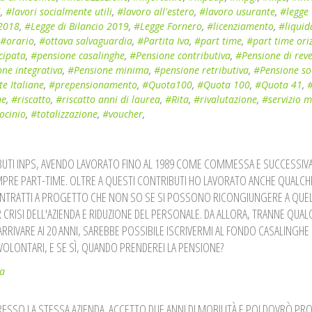
i
,
#lavori socialmente utili
,
#lavoro all'estero
,
#lavoro usurante
,
#legge
 2018
,
#Legge di Bilancio 2019
,
#Legge Fornero
,
#licenziamento
,
#liquid
#orario
,
#ottava salvaguardia
,
#Partita Iva
,
#part time
,
#part time ori
cipata
,
#pensione casalinghe
,
#Pensione contributiva
,
#Pensione di reve
ne integrativa
,
#Pensione minima
,
#pensione retributiva
,
#Pensione so
e Italiane
,
#prepensionamento
,
#Quota100
,
#Quota 100
,
#Quota 41
,
#
ne
,
#riscatto
,
#riscatto anni di laurea
,
#Rita
,
#rivalutazione
,
#servizio m
ocinio
,
#totalizzazione
,
#voucher
,
TRIBUTI INPS, AVENDO LAVORATO FINO AL 1989 COME COMMESSA E SUCCESSI
PRE PART-TIME. OLTRE A QUESTI CONTRIBUTI HO LAVORATO ANCHE QUALCH
ONTRATTI A PROGETTO CHE NON SO SE SI POSSONO RICONGIUNGERE A QUEL
CRISI DELL'AZIENDA E RIDUZIONE DEL PERSONALE. DA ALLORA, TRANNE QUA
RRIVARE AI 20 ANNI, SAREBBE POSSIBILE ISCRIVERMI AL FONDO CASALINGHE 
VOLONTARI, E SE SÌ, QUANDO PRENDEREI LA PENSIONE?
ia
ESSO LA STESSA AZIENDA. ACCETTO DUE ANNI DI MOBILITÀ E POI DOVRÒ PR