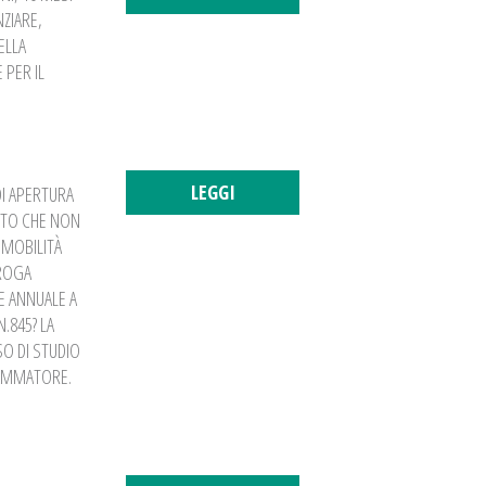
ZIARE,
ELLA
 PER IL
LEGGI
DI APERTURA
ISTO CHE NON
 MOBILITÀ
OROGA
E ANNUALE A
.845? LA
SO DI STUDIO
RAMMATORE.