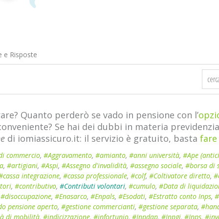
 e Risposte
are? Quanto perderò se vado in pensione con l’
opzi
 conveniente? Se hai dei dubbi in materia previdenz
ne
di iomiassicuro.it: il servizio è gratuito, basta
fare
di commercio
,
#Aggravamento
,
#amianto
,
#anni università
,
#Ape (antic
ia
,
#artigiani
,
#Aspi
,
#Assegno d'invalidità
,
#assegno sociale
,
#borsa di 
#cassa integrazione
,
#cassa professionale
,
#colf
,
#Coltivatore diretto
,
#
tori
,
#contributivo
,
#Contributi volontari
,
#cumulo
,
#Data di liquidazi
,
#disoccupazione
,
#Enasarco
,
#Enpals
,
#Esodati
,
#Estratto conto Inps
,
#
o pensione aperto
,
#gestione commercianti
,
#gestione separata
,
#han
à di mobilità
,
#indicizzazione
,
#infortunio
,
#Inpdap
,
#Inpgi
,
#Inps
,
#inv