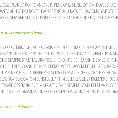
E LEGGE QUANDO POTRÒ ANDARE IN PENSIONE? SE NEL 2017 MI DOVESSI LICEN
UANTO ALL'INCIRCA DOVREI PAGARE FINO ALLA DATA DEL RAGGIUNGIMENTO D
VESSI VERSARE NULLA, QUANDO PERCEPIRÒ LA PENSIONE E QUANTO? GRAZIE
to
,
#Pensione di vecchiaia
LLA CONTRIBUZIONE VOLONTARIA PER UN PERIODO DI UN ANNO E SEI MESI 
AMMAZIONE ELABORAZIONE DATI DAL 20 OTTOBRE 1982 AL 12 APRILE 19 84 V
SONO SEMPRE STATA LAVORATRICE DIPENDENTE PER 33 ANNI E 5 MESI ORA IN
NTRIBUTIVI DI 33 ANNI E 5 MESI CREDO . VORREI ACCEDERE NEL CASO DI PR
ONTRIBUZIONE. SI POTREBBE RISCATTARE CORSO PROFESSIONALE REGIONAL
ALIFICA RILASCIATO AI SENSI DELL ART 14 DELLA LEGGE 21 DICEMBRE 1978, N
OFTWARE GESTIONALE , E LA MIA ATTIVITA' E' SEMPRE STATA RELATIVA AL COR
ZIONI DATI E PROGRAMMAZIONE CON COMPUTER, SONO UN'ANALISTA PROG
catto anni di laurea