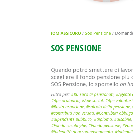
IOMIASSICURO
/
Sos Pensione
/ Domande
SOS PENSIONE
Quando potrò smettere di lavor
scegliere il fondo pensione più
SOS Pensione, lo sportello
on li
Filtra per:
#80 euro ai pensionati
,
#Agente 
#Ape ordinaria
,
#Ape social
,
#Ape volontar
#Busta arancione
,
#calcolo della pensione
,
#contributi non versati
,
#Contributi obbliga
#dipendente pubblico
,
#diploma
,
#disabile
#Fondo casalinghe
,
#Fondo pensione
,
#Fond
#indennità di accompagnamento
,
#Indennit