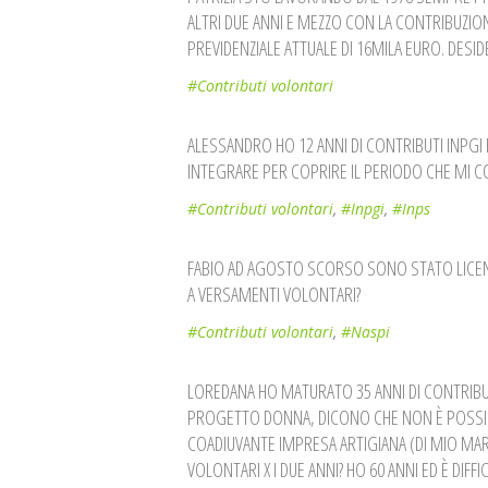
ALTRI DUE ANNI E MEZZO CON LA CONTRIBUZIO
PREVIDENZIALE ATTUALE DI 16MILA EURO. DES
#Contributi volontari
ALESSANDRO HO 12 ANNI DI CONTRIBUTI INPGI E
INTEGRARE PER COPRIRE IL PERIODO CHE MI CO
#Contributi volontari
,
#Inpgi
,
#Inps
FABIO AD AGOSTO SCORSO SONO STATO LICENZ
A VERSAMENTI VOLONTARI?
#Contributi volontari
,
#Naspi
LOREDANA HO MATURATO 35 ANNI DI CONTRIBU
PROGETTO DONNA, DICONO CHE NON È POSSIBIL
COADIUVANTE IMPRESA ARTIGIANA (DI MIO MA
VOLONTARI X I DUE ANNI? HO 60 ANNI ED È DIF