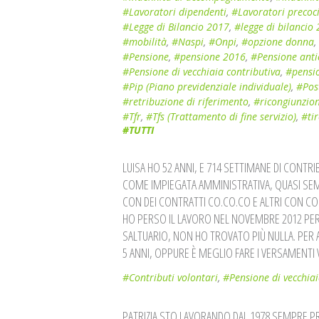
#Lavoratori dipendenti
,
#Lavoratori precoc
#Legge di Bilancio 2017
,
#legge di bilancio
#mobilità
,
#Naspi
,
#Onpi
,
#opzione donna
,
#Pensione
,
#pensione 2016
,
#Pensione anti
#Pensione di vecchiaia contributiva
,
#pensio
#Pip (Piano previdenziale individuale)
,
#Post
#retribuzione di riferimento
,
#ricongiunzio
#Tfr
,
#Tfs (Trattamento di fine servizio)
,
#tir
#TUTTI
LUISA HO 52 ANNI, E 714 SETTIMANE DI CON
COME IMPIEGATA AMMINISTRATIVA, QUASI SEM
CON DEI CONTRATTI CO.CO.CO E ALTRI CON C
HO PERSO IL LAVORO NEL NOVEMBRE 2012 PER 
SALTUARIO, NON HO TROVATO PIÙ NULLA. PER A
5 ANNI, OPPURE È MEGLIO FARE I VERSAMENTI 
#Contributi volontari
,
#Pensione di vecchia
PATRIZIA STO LAVORANDO DAL 1978 SEMPRE PR