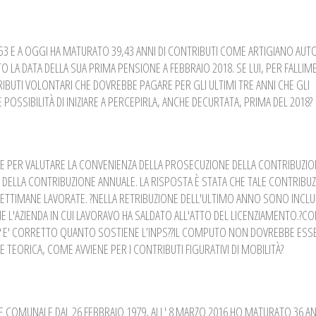
53 E A OGGI HA MATURATO 39,43 ANNI DI CONTRIBUTI COME ARTIGIANO AUT
O LA DATA DELLA SUA PRIMA PENSIONE A FEBBRAIO 2018. SE LUI, PER FALLI
IBUTI VOLONTARI CHE DOVREBBE PAGARE PER GLI ULTIMI TRE ANNI CHE GLI
SSIBILITÀ DI INIZIARE A PERCEPIRLA, ANCHE DECURTATA, PRIMA DEL 2018?
E PER VALUTARE LA CONVENIENZA DELLA PROSECUZIONE DELLA CONTRIBUZI
 DELLA CONTRIBUZIONE ANNUALE. LA RISPOSTA È STATA CHE TALE CONTRIBUZ
SETTIMANE LAVORATE. ?NELLA RETRIBUZIONE DELL'ULTIMO ANNO SONO INCLUS
 L'AZIENDA IN CUI LAVORAVO HA SALDATO ALL'ATTO DEL LICENZIAMENTO.?C
? E' CORRETTO QUANTO SOSTIENE L’INPS??IL COMPUTO NON DOVREBBE ESS
 TEORICA, COME AVVIENE PER I CONTRIBUTI FIGURATIVI DI MOBILITÀ?
E COMUNALE DAL 26 FEBBRAIO 1979, ALL' 8 MARZO 2016 HO MATURATO 36 AN