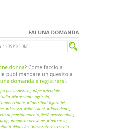
FAI UNA DOMANDA
one donna
? Come faccio a
iale puoi mandare un quesito a
 una domanda e registrarsi
.
ipo pensionistico)
,
#Ape aziendale
,
studio
,
#bracciante agricola
,
commerciante
,
#Contributi figurativi
,
one
,
#decesso
,
#dimissioni
,
#dipendente
,
età di pensionamento
,
#età pensionabile
,
dicap
,
#importo pensione
,
#Inarcassa
,
alidità
,
#Jobs Act
,
#lavoratore agricolo
,