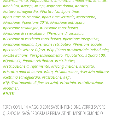
#licenziamento
,
#liquidazione
,
#malattia
,
#maternità
,
#militari
,
#mobilità
,
#Naspi
,
#Onpi
,
#opzione donna
,
#orario
,
#ottava salvaguardia
,
#Partita Iva
,
#part time
,
#part time orizzontale
,
#part time verticale
,
#patronato
,
#Pensione
,
#pensione 2016
,
#Pensione anticipata
,
#pensione casalinghe
,
#Pensione contributiva
,
#Pensione di reversibilità
,
#Pensione di vecchiaia
,
#Pensione di vecchiaia contributiva
,
#pensione integrativa
,
#Pensione minima
,
#pensione retributiva
,
#Pensione sociale
,
#personale settore Difesa
,
#Pip (Piano previdenziale individuale)
,
#Poste Italiane
,
#prepensionamento
,
#Quota100
,
#Quota 100
,
#Quota 41
,
#quota retributiva
,
#retributivo
,
#retribuzione di riferimento
,
#ricongiunzione
,
#riscatto
,
#riscatto anni di laurea
,
#Rita
,
#rivalutazione
,
#servizio militare
,
#Settima salvaguardia
,
#tassazione
,
#Tfr
,
#Tfs (Trattamento di fine servizio)
,
#tirocinio
,
#totalizzazione
,
#voucher
,
#TUTTI
FERDY CON IL 14 MAGGIO 2016 SARÒ IN PENSIONE. VORREI SAPERE
QUANDO MI SARÀ EROGATA LA PRIMA ,SE NEL MESE DI GIUGNO O