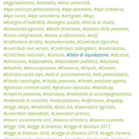
#Aggravamento
,
#amianto
,
#anni università
,
#Ape (anticipo pensionistico)
,
#Ape aziendale
,
#Ape ordinaria
,
#Ape social
,
#Ape volontaria
,
#artigiani
,
#Aspi
,
#Assegno d'invalidità
,
#assegno sociale
,
#borsa di studio
,
#bracciante agricola
,
#Busta arancione
,
#calcolo della pensione
,
#cassa integrazione
,
#cassa professionale
,
#colf
,
#Coltivatore diretto
,
#commerciante
,
#Contributi figurativi
,
#contributi non versati
,
#Contributi obbligatori
,
#contributivo
,
#Contributi volontari
,
#cumulo
,
#Data di liquidazione
,
#decesso
,
#dimissioni
,
#dipendente
,
#dipendente pubblico
,
#diploma
,
#disabile
,
#disoccupazione
,
#Enasarco
,
#Enpals
,
#Esodati
,
#Estratto conto Inps
,
#età di pensionamento
,
#età pensionabile
,
#Fondo casalinghe
,
#Fondo pensione
,
#Fondo pensione aperto
,
#gestione commercianti
,
#gestione separata
,
#handicap
,
#importo pensione
,
#Inarcassa
,
#indennità di accompagnamento
,
#Indennità di mobilità
,
#indicizzazione
,
#infortunio
,
#Inpdap
,
#Inpgi
,
#Inps
,
#invalidità
,
#Jobs Act
,
#lavoratore agricolo
,
#Lavoratori dipendenti
,
#Lavoratori precoci
,
#lavori socialmente utili
,
#lavoro all'estero
,
#lavoro usurante
,
#legge 104
,
#legge di bilancio
,
#Legge di Bilancio 2017
,
#legge di bilancio 2018
,
#Legge di Bilancio 2019
,
#Legge Fornero
,