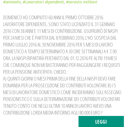
#amianto
,
#Lavoratori dipendenti
,
#servizio militare
DOMENICO HO COMPIUTO 60 ANNI IL PRIMO OTTOBRE 2016.
LAVORATORE DIPENDENTE, SONO STATO LICENZIATO IL 31 GENNAIO
2016 CON 38 ANNI E 11 MESI DI CONTRIBUZIONE. USUFRUIRÒ DI NASPI
PER 24 MESI CHE È PARTITA DAL 8 FEBBRAIO 2016; L'HO SOSPESA DAL
PRIMO LUGLIO 2016 AL 30 NOVEMBRE 2016 PER 5 MESI DI LAVORO
DOMESTICO A TEMPO DETERMINATO A 30 ORE SETTIMANALI A € 7,90
ORA. LA NASPI RIPARTIRÀ PERTANTO DAL 01.12.2016 PE ALTRI 19 MESI
CHE COMUNQUE NON MI BASTERANNO PER RAGGIUNGERE I REQUISITI
PER LA PENSIONE ANTICIPATA. CHIEDO :
A) QUANTI GIORNI O MESI PRIMA DELLA FINE DELLA NASPI DEVO FARE
DOMANDA PER LA PROSECUZIONE DEI CONTRIBUTI VOLONTARI; B) I 5
MESI DI LAVORATORE DOMESTICO COME INCIDERANNO SULL'ASSEGNO
PENSIONISTICO E SULLA DETERMINAZIONE DEI CONTRIBUTI VOLONTARI
TENUTO CONTO CHE NEGLI ULTIMI 10 ANNI DI LAVORO AVEVO UNA
CONTRIBUZIONE LORDA MEDIA INTORNO AGLI 80.000 EURO ?
LEGGI