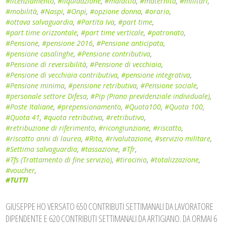
#licenziamento
,
#liquidazione
,
#malattia
,
#maternità
,
#militari
,
#mobilità
,
#Naspi
,
#Onpi
,
#opzione donna
,
#orario
,
#ottava salvaguardia
,
#Partita Iva
,
#part time
,
#part time orizzontale
,
#part time verticale
,
#patronato
,
#Pensione
,
#pensione 2016
,
#Pensione anticipata
,
#pensione casalinghe
,
#Pensione contributiva
,
#Pensione di reversibilità
,
#Pensione di vecchiaia
,
#Pensione di vecchiaia contributiva
,
#pensione integrativa
,
#Pensione minima
,
#pensione retributiva
,
#Pensione sociale
,
#personale settore Difesa
,
#Pip (Piano previdenziale individuale)
,
#Poste Italiane
,
#prepensionamento
,
#Quota100
,
#Quota 100
,
#Quota 41
,
#quota retributiva
,
#retributivo
,
#retribuzione di riferimento
,
#ricongiunzione
,
#riscatto
,
#riscatto anni di laurea
,
#Rita
,
#rivalutazione
,
#servizio militare
,
#Settima salvaguardia
,
#tassazione
,
#Tfr
,
#Tfs (Trattamento di fine servizio)
,
#tirocinio
,
#totalizzazione
,
#voucher
,
#TUTTI
GIUSEPPE HO VERSATO 650 CONTRIBUTI SETTIMANALI DA LAVORATORE
DIPENDENTE E 620 CONTRIBUTI SETTIMANALI DA ARTIGIANO. DA ORMAI 6