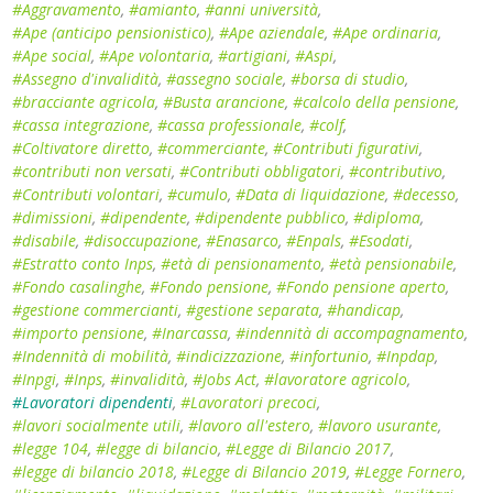
#Aggravamento
,
#amianto
,
#anni università
,
#Ape (anticipo pensionistico)
,
#Ape aziendale
,
#Ape ordinaria
,
#Ape social
,
#Ape volontaria
,
#artigiani
,
#Aspi
,
#Assegno d'invalidità
,
#assegno sociale
,
#borsa di studio
,
#bracciante agricola
,
#Busta arancione
,
#calcolo della pensione
,
#cassa integrazione
,
#cassa professionale
,
#colf
,
#Coltivatore diretto
,
#commerciante
,
#Contributi figurativi
,
#contributi non versati
,
#Contributi obbligatori
,
#contributivo
,
#Contributi volontari
,
#cumulo
,
#Data di liquidazione
,
#decesso
,
#dimissioni
,
#dipendente
,
#dipendente pubblico
,
#diploma
,
#disabile
,
#disoccupazione
,
#Enasarco
,
#Enpals
,
#Esodati
,
#Estratto conto Inps
,
#età di pensionamento
,
#età pensionabile
,
#Fondo casalinghe
,
#Fondo pensione
,
#Fondo pensione aperto
,
#gestione commercianti
,
#gestione separata
,
#handicap
,
#importo pensione
,
#Inarcassa
,
#indennità di accompagnamento
,
#Indennità di mobilità
,
#indicizzazione
,
#infortunio
,
#Inpdap
,
#Inpgi
,
#Inps
,
#invalidità
,
#Jobs Act
,
#lavoratore agricolo
,
#Lavoratori dipendenti
,
#Lavoratori precoci
,
#lavori socialmente utili
,
#lavoro all'estero
,
#lavoro usurante
,
#legge 104
,
#legge di bilancio
,
#Legge di Bilancio 2017
,
#legge di bilancio 2018
,
#Legge di Bilancio 2019
,
#Legge Fornero
,