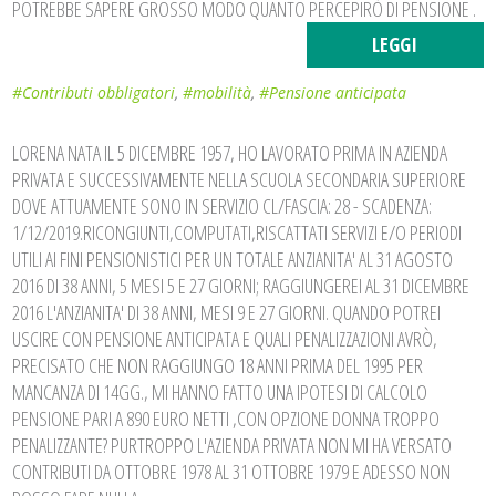
POTREBBE SAPERE GROSSO MODO QUANTO PERCEPIRÒ DI PENSIONE .
LEGGI
#Contributi obbligatori
,
#mobilità
,
#Pensione anticipata
LORENA NATA IL 5 DICEMBRE 1957, HO LAVORATO PRIMA IN AZIENDA
PRIVATA E SUCCESSIVAMENTE NELLA SCUOLA SECONDARIA SUPERIORE
DOVE ATTUAMENTE SONO IN SERVIZIO CL/FASCIA: 28 - SCADENZA:
1/12/2019.RICONGIUNTI,COMPUTATI,RISCATTATI SERVIZI E/O PERIODI
UTILI AI FINI PENSIONISTICI PER UN TOTALE ANZIANITA' AL 31 AGOSTO
2016 DI 38 ANNI, 5 MESI 5 E 27 GIORNI; RAGGIUNGEREI AL 31 DICEMBRE
2016 L'ANZIANITA' DI 38 ANNI, MESI 9 E 27 GIORNI. QUANDO POTREI
USCIRE CON PENSIONE ANTICIPATA E QUALI PENALIZZAZIONI AVRÒ,
PRECISATO CHE NON RAGGIUNGO 18 ANNI PRIMA DEL 1995 PER
MANCANZA DI 14GG., MI HANNO FATTO UNA IPOTESI DI CALCOLO
PENSIONE PARI A 890 EURO NETTI ,CON OPZIONE DONNA TROPPO
PENALIZZANTE? PURTROPPO L'AZIENDA PRIVATA NON MI HA VERSATO
CONTRIBUTI DA OTTOBRE 1978 AL 31 OTTOBRE 1979 E ADESSO NON