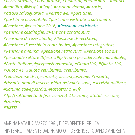
#licenziamento
,
#liquidazione
,
#malattia
,
#maternità
,
#militari
,
#mobilità
,
#Naspi
,
#Onpi
,
#opzione donna
,
#orario
,
#ottava salvaguardia
,
#Partita Iva
,
#part time
,
#part time orizzontale
,
#part time verticale
,
#patronato
,
#Pensione
,
#pensione 2016
,
#Pensione anticipata
,
#pensione casalinghe
,
#Pensione contributiva
,
#Pensione di reversibilità
,
#Pensione di vecchiaia
,
#Pensione di vecchiaia contributiva
,
#pensione integrativa
,
#Pensione minima
,
#pensione retributiva
,
#Pensione sociale
,
#personale settore Difesa
,
#Pip (Piano previdenziale individuale)
,
#Poste Italiane
,
#prepensionamento
,
#Quota100
,
#Quota 100
,
#Quota 41
,
#quota retributiva
,
#retributivo
,
#retribuzione di riferimento
,
#ricongiunzione
,
#riscatto
,
#riscatto anni di laurea
,
#Rita
,
#rivalutazione
,
#servizio militare
,
#Settima salvaguardia
,
#tassazione
,
#Tfr
,
#Tfs (Trattamento di fine servizio)
,
#tirocinio
,
#totalizzazione
,
#voucher
,
#TUTTI
MARINA NATA IL 2 MARZO 1961, DIPENDENTE PUBBLICA
ININTERROTTAMENTE DAL PRIMO OTTOBRE 1980, QUANDO ANDREI IN