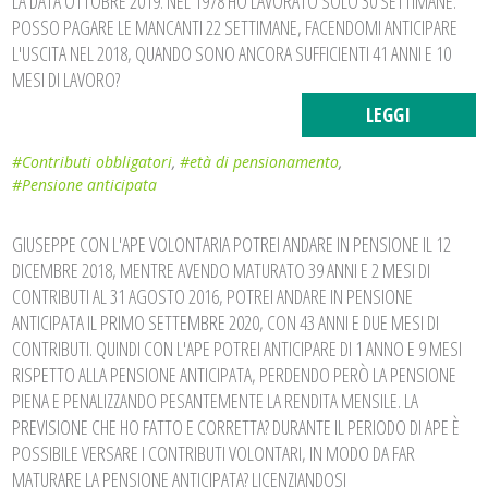
LA DATA OTTOBRE 2019. NEL 1978 HO LAVORATO SOLO 30 SETTIMANE.
POSSO PAGARE LE MANCANTI 22 SETTIMANE, FACENDOMI ANTICIPARE
L'USCITA NEL 2018, QUANDO SONO ANCORA SUFFICIENTI 41 ANNI E 10
MESI DI LAVORO?
LEGGI
#Contributi obbligatori
,
#età di pensionamento
,
#Pensione anticipata
GIUSEPPE CON L'APE VOLONTARIA POTREI ANDARE IN PENSIONE IL 12
DICEMBRE 2018, MENTRE AVENDO MATURATO 39 ANNI E 2 MESI DI
CONTRIBUTI AL 31 AGOSTO 2016, POTREI ANDARE IN PENSIONE
ANTICIPATA IL PRIMO SETTEMBRE 2020, CON 43 ANNI E DUE MESI DI
CONTRIBUTI. QUINDI CON L'APE POTREI ANTICIPARE DI 1 ANNO E 9 MESI
RISPETTO ALLA PENSIONE ANTICIPATA, PERDENDO PERÒ LA PENSIONE
PIENA E PENALIZZANDO PESANTEMENTE LA RENDITA MENSILE. LA
PREVISIONE CHE HO FATTO E CORRETTA? DURANTE IL PERIODO DI APE È
POSSIBILE VERSARE I CONTRIBUTI VOLONTARI, IN MODO DA FAR
MATURARE LA PENSIONE ANTICIPATA? LICENZIANDOSI