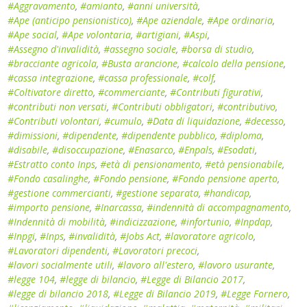
#Aggravamento
,
#amianto
,
#anni università
,
#Ape (anticipo pensionistico)
,
#Ape aziendale
,
#Ape ordinaria
,
#Ape social
,
#Ape volontaria
,
#artigiani
,
#Aspi
,
#Assegno d'invalidità
,
#assegno sociale
,
#borsa di studio
,
#bracciante agricola
,
#Busta arancione
,
#calcolo della pensione
,
#cassa integrazione
,
#cassa professionale
,
#colf
,
#Coltivatore diretto
,
#commerciante
,
#Contributi figurativi
,
#contributi non versati
,
#Contributi obbligatori
,
#contributivo
,
#Contributi volontari
,
#cumulo
,
#Data di liquidazione
,
#decesso
,
#dimissioni
,
#dipendente
,
#dipendente pubblico
,
#diploma
,
#disabile
,
#disoccupazione
,
#Enasarco
,
#Enpals
,
#Esodati
,
#Estratto conto Inps
,
#età di pensionamento
,
#età pensionabile
,
#Fondo casalinghe
,
#Fondo pensione
,
#Fondo pensione aperto
,
#gestione commercianti
,
#gestione separata
,
#handicap
,
#importo pensione
,
#Inarcassa
,
#indennità di accompagnamento
,
#Indennità di mobilità
,
#indicizzazione
,
#infortunio
,
#Inpdap
,
#Inpgi
,
#Inps
,
#invalidità
,
#Jobs Act
,
#lavoratore agricolo
,
#Lavoratori dipendenti
,
#Lavoratori precoci
,
#lavori socialmente utili
,
#lavoro all'estero
,
#lavoro usurante
,
#legge 104
,
#legge di bilancio
,
#Legge di Bilancio 2017
,
#legge di bilancio 2018
,
#Legge di Bilancio 2019
,
#Legge Fornero
,