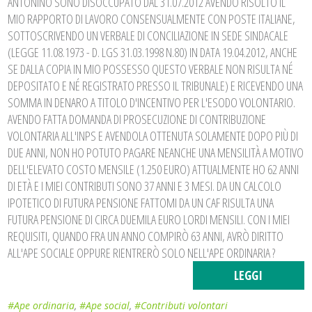
ANTONINO SONO DISOCCUPATO DAL 31.07.2012 AVENDO RISOLTO IL
MIO RAPPORTO DI LAVORO CONSENSUALMENTE CON POSTE ITALIANE,
SOTTOSCRIVENDO UN VERBALE DI CONCILIAZIONE IN SEDE SINDACALE
(LEGGE 11.08.1973 - D. LGS 31.03.1998 N.80) IN DATA 19.04.2012, ANCHE
SE DALLA COPIA IN MIO POSSESSO QUESTO VERBALE NON RISULTA NÉ
DEPOSITATO E NÉ REGISTRATO PRESSO IL TRIBUNALE) E RICEVENDO UNA
SOMMA IN DENARO A TITOLO D'INCENTIVO PER L'ESODO VOLONTARIO.
AVENDO FATTA DOMANDA DI PROSECUZIONE DI CONTRIBUZIONE
VOLONTARIA ALL'INPS E AVENDOLA OTTENUTA SOLAMENTE DOPO PIÙ DI
DUE ANNI, NON HO POTUTO PAGARE NEANCHE UNA MENSILITÀ A MOTIVO
DELL'ELEVATO COSTO MENSILE (1.250 EURO) ATTUALMENTE HO 62 ANNI
DI ETÀ E I MIEI CONTRIBUTI SONO 37 ANNI E 3 MESI. DA UN CALCOLO
IPOTETICO DI FUTURA PENSIONE FATTOMI DA UN CAF RISULTA UNA
FUTURA PENSIONE DI CIRCA DUEMILA EURO LORDI MENSILI. CON I MIEI
REQUISITI, QUANDO FRA UN ANNO COMPIRÒ 63 ANNI, AVRÒ DIRITTO
ALL'APE SOCIALE OPPURE RIENTRERÒ SOLO NELL'APE ORDINARIA ?
LEGGI
#Ape ordinaria
,
#Ape social
,
#Contributi volontari