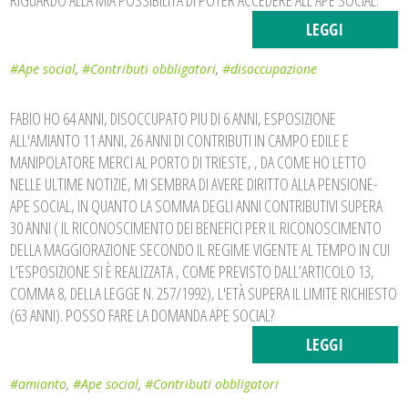
RIGUARDO ALLA MIA POSSIBILITÀ DI POTER ACCEDERE ALL'APE SOCIAL.
LEGGI
#Ape social
,
#Contributi obbligatori
,
#disoccupazione
FABIO HO 64 ANNI, DISOCCUPATO PIU DI 6 ANNI, ESPOSIZIONE
ALL'AMIANTO 11 ANNI, 26 ANNI DI CONTRIBUTI IN CAMPO EDILE E
MANIPOLATORE MERCI AL PORTO DI TRIESTE, , DA COME HO LETTO
NELLE ULTIME NOTIZIE, MI SEMBRA DI AVERE DIRITTO ALLA PENSIONE-
APE SOCIAL, IN QUANTO LA SOMMA DEGLI ANNI CONTRIBUTIVI SUPERA
30 ANNI ( IL RICONOSCIMENTO DEI BENEFICI PER IL RICONOSCIMENTO
DELLA MAGGIORAZIONE SECONDO IL REGIME VIGENTE AL TEMPO IN CUI
L’ESPOSIZIONE SI È REALIZZATA , COME PREVISTO DALL’ARTICOLO 13,
COMMA 8, DELLA LEGGE N. 257/1992), L'ETÀ SUPERA IL LIMITE RICHIESTO
(63 ANNI). POSSO FARE LA DOMANDA APE SOCIAL?
LEGGI
#amianto
,
#Ape social
,
#Contributi obbligatori