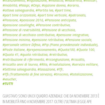
#licenziamento
,
#liquidazione
,
#malattia
,
#maternità
,
#militari
,
#mobilità
,
#Naspi
,
#Onpi
,
#opzione donna
,
#orario
,
#ottava salvaguardia
,
#Partita Iva
,
#part time
,
#part time orizzontale
,
#part time verticale
,
#patronato
,
#Pensione
,
#pensione 2016
,
#Pensione anticipata
,
#pensione casalinghe
,
#Pensione contributiva
,
#Pensione di reversibilità
,
#Pensione di vecchiaia
,
#Pensione di vecchiaia contributiva
,
#pensione integrativa
,
#Pensione minima
,
#pensione retributiva
,
#Pensione sociale
,
#personale settore Difesa
,
#Pip (Piano previdenziale individuale)
,
#Poste Italiane
,
#prepensionamento
,
#Quota100
,
#Quota 100
,
#Quota 41
,
#quota retributiva
,
#retributivo
,
#retribuzione di riferimento
,
#ricongiunzione
,
#riscatto
,
#riscatto anni di laurea
,
#Rita
,
#rivalutazione
,
#servizio militare
,
#Settima salvaguardia
,
#tassazione
,
#Tfr
,
#Tfs (Trattamento di fine servizio)
,
#tirocinio
,
#totalizzazione
,
#voucher
,
#TUTTI
GUASTAVO SONO UN EX QUADRO AZIENDALE CHE DA NOVEMBRE 2013 È
IN MOBILITÀ FINO A NOVEMBRE 2017: OLTRE L'ULTIMA LEGGE APE