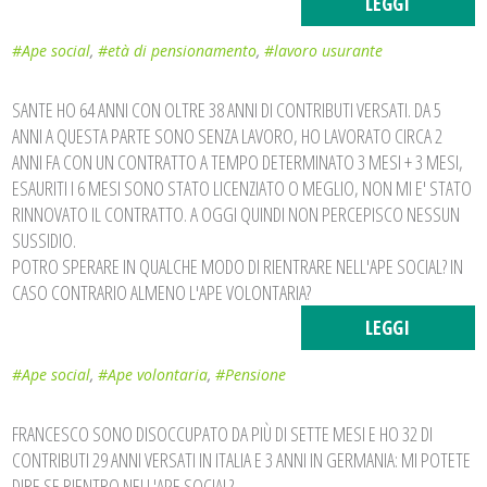
LEGGI
#Ape social
,
#età di pensionamento
,
#lavoro usurante
SANTE HO 64 ANNI CON OLTRE 38 ANNI DI CONTRIBUTI VERSATI. DA 5
ANNI A QUESTA PARTE SONO SENZA LAVORO, HO LAVORATO CIRCA 2
ANNI FA CON UN CONTRATTO A TEMPO DETERMINATO 3 MESI + 3 MESI,
ESAURITI I 6 MESI SONO STATO LICENZIATO O MEGLIO, NON MI E' STATO
RINNOVATO IL CONTRATTO. A OGGI QUINDI NON PERCEPISCO NESSUN
SUSSIDIO.
POTRO SPERARE IN QUALCHE MODO DI RIENTRARE NELL'APE SOCIAL? IN
CASO CONTRARIO ALMENO L'APE VOLONTARIA?
LEGGI
#Ape social
,
#Ape volontaria
,
#Pensione
FRANCESCO SONO DISOCCUPATO DA PIÙ DI SETTE MESI E HO 32 DI
CONTRIBUTI 29 ANNI VERSATI IN ITALIA E 3 ANNI IN GERMANIA: MI POTETE
DIRE SE RIENTRO NELL'APE SOCIAL?