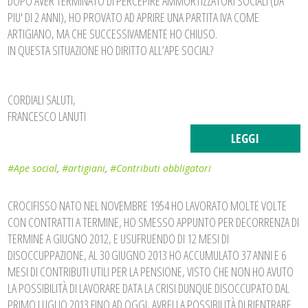
DOPO AVER TERMINATO DI PERCEPIRE AMMORTIZZATORI SOCIALI (DA
PIU' DI 2 ANNI), HO PROVATO AD APRIRE UNA PARTITA IVA COME
ARTIGIANO, MA CHE SUCCESSIVAMENTE HO CHIUSO.
IN QUESTA SITUAZIONE HO DIRITTO ALL’APE SOCIAL?
CORDIALI SALUTI,
FRANCESCO LANUTI
LEGGI
#Ape social
,
#artigiani
,
#Contributi obbligatori
CROCIFISSO NATO NEL NOVEMBRE 1954 HO LAVORATO MOLTE VOLTE
CON CONTRATTI A TERMINE, HO SMESSO APPUNTO PER DECORRENZA DI
TERMINE A GIUGNO 2012, E USUFRUENDO DI 12 MESI DI
DISOCCUPPAZIONE, AL 30 GIUGNO 2013 HO ACCUMULATO 37 ANNI E 6
MESI DI CONTRIBUTI UTILI PER LA PENSIONE, VISTO CHE NON HO AVUTO
LA POSSIBILITÀ DI LAVORARE DATA LA CRISI DUNQUE DISOCCUPATO DAL
PRIMO LUGLIO 2013 FINO AD OGGI, AVREI LA POSSIBILITÀ DI RIENTRARE