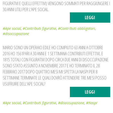
FIGURATIVI E QUELLI EFFETTIVI) VENGONO SOMMATI PER RAGGIUNGERE I
30 ANNI UTILI PER L'APE SOCIAL.
LEGGI
#Ape social
,
#Contributi figurativi
,
#Contributi obbligatori
,
#disoccupazione
MARIO SONO UN OPERAIO EDILE HO COMPIUTO 63 ANNI A OTTOBRE
2016 HO 1561PARI A 30 ANNI E 1 SETTIMANA CONTRIBUTI EFFETTIVI, E
1815 TOTALI CON FIGURATIVI DOPO CIRCA DUE ANNI DI DISOCCUPAZIONE
SONO STATO ASSUNTO A NOVEMBRE 2017 E HO TERMINATO IL 28
FEBBRAIO 2017 DOPO QUATTRO MESI MI SPETTA LA NASPI PER 8
SETTIMANE TERMINATE LE QUALI DOVRÒ ATTENDERE TRE MESI POSSO
USUFRUIRE DELL'APE SOCIAL?
LEGGI
#Ape social
,
#Contributi figurativi
,
#disoccupazione
,
#Naspi