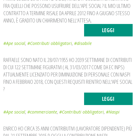
FRA QUELLI CHE POSSONO USUFRUIRE DELL'APE SOCIAL ? IL MIO ULTIMO
CONTRATTO A TERMINE RISALE DA APRILE 2012 FINO A GIUGNO STESSO
ANNO, È GRADITO UN CHIARIMENTO NELL'ATTESA,
LEGGI
#Ape social
,
#Contributi obbligatori
,
#disabile
RAFFAELE SONO NATO IL 28/07/1955 HO 2039 SETTIMANE DI CONTRIBUTI
DI CUI 122 SETTIMANE FIGURATIVI ( AL 31/03/2017 COME DA EC INPS)
ATTUALMENTE LICENZIATO PER DIMINUIZIONE DI PERSONALE CON NASPI
FINO A FEBBRAIO 2018, CON QUESTI REQUISITI RIENTRO NELL'APE SOCIAL
?
LEGGI
#Ape social
,
#commerciante
,
#Contributi obbligatori
,
#Naspi
ENRICO HO CIRCA 35 ANNI CONTRIBUTIVI (LAVORATORE DIPENDENTE) PIÙ
DAL 21 SETTEMBRE 2015 D OGGI LA CONTRIBUZIONE NASPI.