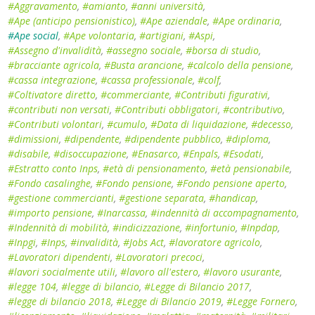
#Aggravamento
,
#amianto
,
#anni università
,
#Ape (anticipo pensionistico)
,
#Ape aziendale
,
#Ape ordinaria
,
#Ape social
,
#Ape volontaria
,
#artigiani
,
#Aspi
,
#Assegno d'invalidità
,
#assegno sociale
,
#borsa di studio
,
#bracciante agricola
,
#Busta arancione
,
#calcolo della pensione
,
#cassa integrazione
,
#cassa professionale
,
#colf
,
#Coltivatore diretto
,
#commerciante
,
#Contributi figurativi
,
#contributi non versati
,
#Contributi obbligatori
,
#contributivo
,
#Contributi volontari
,
#cumulo
,
#Data di liquidazione
,
#decesso
,
#dimissioni
,
#dipendente
,
#dipendente pubblico
,
#diploma
,
#disabile
,
#disoccupazione
,
#Enasarco
,
#Enpals
,
#Esodati
,
#Estratto conto Inps
,
#età di pensionamento
,
#età pensionabile
,
#Fondo casalinghe
,
#Fondo pensione
,
#Fondo pensione aperto
,
#gestione commercianti
,
#gestione separata
,
#handicap
,
#importo pensione
,
#Inarcassa
,
#indennità di accompagnamento
,
#Indennità di mobilità
,
#indicizzazione
,
#infortunio
,
#Inpdap
,
#Inpgi
,
#Inps
,
#invalidità
,
#Jobs Act
,
#lavoratore agricolo
,
#Lavoratori dipendenti
,
#Lavoratori precoci
,
#lavori socialmente utili
,
#lavoro all'estero
,
#lavoro usurante
,
#legge 104
,
#legge di bilancio
,
#Legge di Bilancio 2017
,
#legge di bilancio 2018
,
#Legge di Bilancio 2019
,
#Legge Fornero
,