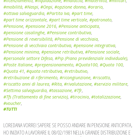
#licenziamento
,
#liquidazione
,
#malattia
,
#maternità
,
#militari
,
#mobilità
,
#Naspi
,
#Onpi
,
#opzione donna
,
#orario
,
#ottava salvaguardia
,
#Partita Iva
,
#part time
,
#part time orizzontale
,
#part time verticale
,
#patronato
,
#Pensione
,
#pensione 2016
,
#Pensione anticipata
,
#pensione casalinghe
,
#Pensione contributiva
,
#Pensione di reversibilità
,
#Pensione di vecchiaia
,
#Pensione di vecchiaia contributiva
,
#pensione integrativa
,
#Pensione minima
,
#pensione retributiva
,
#Pensione sociale
,
#personale settore Difesa
,
#Pip (Piano previdenziale individuale)
,
#Poste Italiane
,
#prepensionamento
,
#Quota100
,
#Quota 100
,
#Quota 41
,
#quota retributiva
,
#retributivo
,
#retribuzione di riferimento
,
#ricongiunzione
,
#riscatto
,
#riscatto anni di laurea
,
#Rita
,
#rivalutazione
,
#servizio militare
,
#Settima salvaguardia
,
#tassazione
,
#Tfr
,
#Tfs (Trattamento di fine servizio)
,
#tirocinio
,
#totalizzazione
,
#voucher
,
#TUTTI
LOREDANA VORREI SAPERE SE POSSO ANDARE IN PENSIONE ANTICIPATA,
HO INIZIATO A LAVORARE IL 08/02/1981 NELLA GRANDE DISTRIBUZIONE E