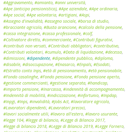
#Aggravamento
,
#amianto
,
#anni università
,
#Ape (anticipo pensionistico)
,
#Ape aziendale
,
#Ape ordinaria
,
#Ape social
,
#Ape volontaria
,
#artigiani
,
#Aspi
,
#Assegno d'invalidità
,
#assegno sociale
,
#borsa di studio
,
#bracciante agricola
,
#Busta arancione
,
#calcolo della pensione
,
#cassa integrazione
,
#cassa professionale
,
#colf
,
#Coltivatore diretto
,
#commerciante
,
#Contributi figurativi
,
#contributi non versati
,
#Contributi obbligatori
,
#contributivo
,
#Contributi volontari
,
#cumulo
,
#Data di liquidazione
,
#decesso
,
#dimissioni
,
#dipendente
,
#dipendente pubblico
,
#diploma
,
#disabile
,
#disoccupazione
,
#Enasarco
,
#Enpals
,
#Esodati
,
#Estratto conto Inps
,
#età di pensionamento
,
#età pensionabile
,
#Fondo casalinghe
,
#Fondo pensione
,
#Fondo pensione aperto
,
#gestione commercianti
,
#gestione separata
,
#handicap
,
#importo pensione
,
#Inarcassa
,
#indennità di accompagnamento
,
#Indennità di mobilità
,
#indicizzazione
,
#infortunio
,
#Inpdap
,
#Inpgi
,
#Inps
,
#invalidità
,
#Jobs Act
,
#lavoratore agricolo
,
#Lavoratori dipendenti
,
#Lavoratori precoci
,
#lavori socialmente utili
,
#lavoro all'estero
,
#lavoro usurante
,
#legge 104
,
#legge di bilancio
,
#Legge di Bilancio 2017
,
#legge di bilancio 2018
,
#Legge di Bilancio 2019
,
#Legge Fornero
,