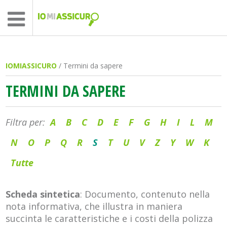
IOMIASSICURO
/ Termini da sapere
TERMINI DA SAPERE
Filtra per:
A
B
C
D
E
F
G
H
I
L
M
N
O
P
Q
R
S
T
U
V
Z
Y
W
K
Tutte
Scheda sintetica
: Documento, contenuto nella
nota informativa, che illustra in maniera
succinta le caratteristiche e i costi della polizza