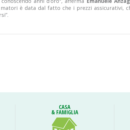
a conoscendo anni d’oro", afferma
Emanuele Anzag
atori è data dal fatto che i prezzi assicurativi, 
si”.
CASA
& FAMIGLIA