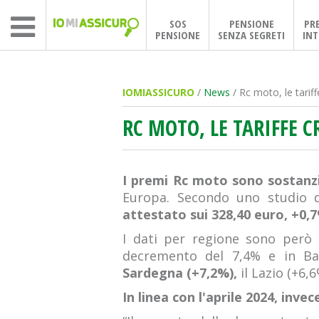
SOS
PENSIONE
PR
PENSIONE
SENZA SEGRETI
INT
IOMIASSICURO
/
News
/ Rc moto, le tari
RC MOTO, LE TARIFFE 
I premi Rc moto sono sostanzi
Europa. Secondo uno studio 
attestato sui 328,40 euro, +0,
I dati per regione sono però
decremento del 7,4% e in Basi
Sardegna (+7,2%),
il Lazio (+6,6
In linea con l'aprile 2024, inv