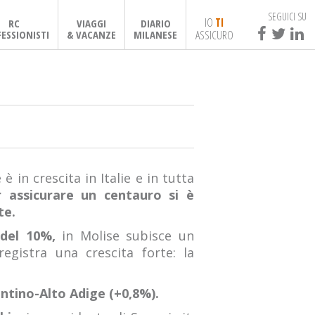
SEGUICI SU
IO
TI
RC
VIAGGI
DIARIO
ASSICURO
ESSIONISTI
& VACANZE
MILANESE
 in crescita in Italie e in tutta
r assicurare un centauro si è
te.
 del 10%,
in Molise subisce un
egistra una crescita forte: la
rentino-Alto Adige (+0,8%).