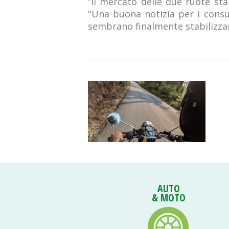
“Il mercato delle due ruote st
"Una buona notizia per i consum
sembrano finalmente stabilizzar
AUTO
& MOTO