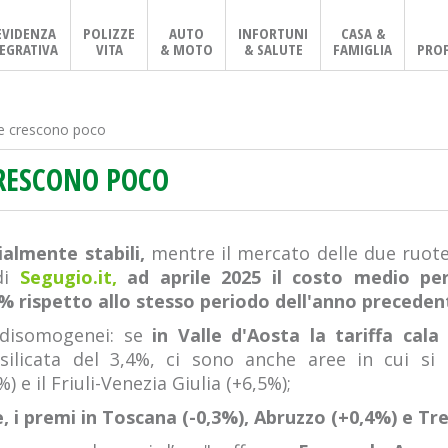
EVIDENZA
POLIZZE
AUTO
INFORTUNI
CASA &
EGRATIVA
VITA
& MOTO
& SALUTE
FAMIGLIA
PROF
ffe crescono poco
CRESCONO POCO
almente stabili,
mentre il mercato delle due ruote è
di
Segugio.it,
ad aprile 2025 il costo medio pe
7% rispetto allo stesso periodo dell'anno preceden
 disomogenei: se
in Valle d'Aosta la tariffa cala
licata del 3,4%, ci sono anche aree in cui si r
%) e il Friuli-Venezia Giulia (+6,5%);
ece, i premi in Toscana (-0,3%), Abruzzo (+0,4%) e T