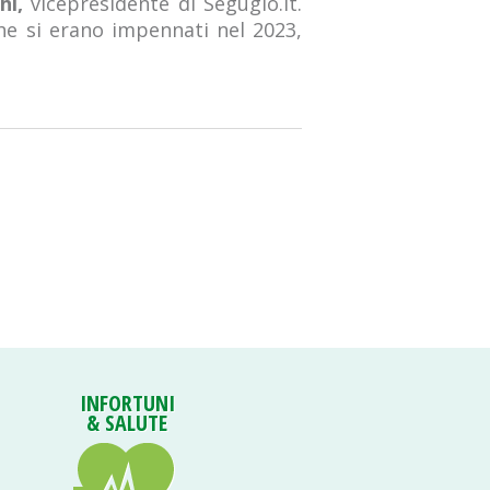
hi,
vicepresidente di Segugio.it.
che si erano impennati nel 2023,
INFORTUNI
& SALUTE