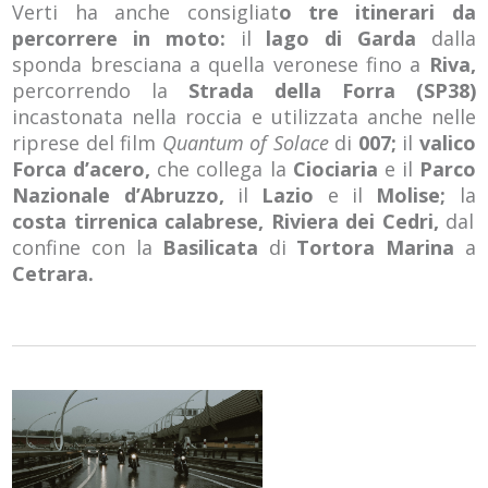
Verti ha anche consigliat
o tre itinerari da
percorrere in moto:
il
lago di Garda
dalla
sponda bresciana a quella veronese fino a
Riva,
percorrendo la
Strada della Forra (SP38)
incastonata nella roccia e utilizzata anche nelle
riprese del film
Quantum of Solace
di
007;
il
valico
Forca d’acero,
che collega la
Ciociaria
e il
Parco
Nazionale d’Abruzzo,
il
Lazio
e il
Molise;
la
costa tirrenica calabrese, Riviera dei Cedri,
dal
confine con la
Basilicata
di
Tortora Marina
a
Cetrara.